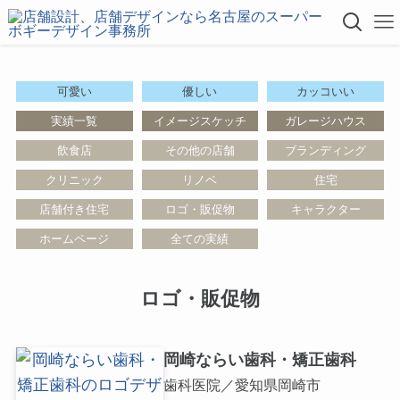
可愛い
優しい
カッコいい
実績一覧
イメージスケッチ
ガレージハウス
飲食店
その他の店舗
ブランディング
クリニック
リノベ
住宅
店舗付き住宅
ロゴ・販促物
キャラクター
ホームページ
全ての実績
ロゴ・販促物
岡崎ならい歯科・矯正歯科
歯科医院／愛知県岡崎市