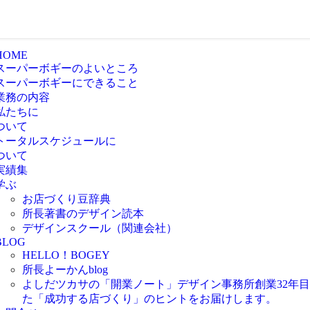
HOME
スーパーボギーのよいところ
スーパーボギーにできること
業務の内容
私たちに
ついて
トータルスケジュールに
ついて
実績集
学ぶ
お店づくり豆辞典
所長著書のデザイン読本
デザインスクール（関連会社）
BLOG
HELLO！BOGEY
所長よーかんblog
よしだツカサの「開業ノート」
デザイン事務所創業32年
た「成功する店づくり」のヒントをお届けします。