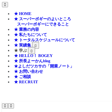
★ HOME
★ スーパーボギーのよいところ
スーパーボギーにできること
★ 業務の内容
★ 私たちについて
★ トータルスケジュールについて
★ 実績集
★ 学ぶ
★ HELLO！ BOGEY
★ 所長よーかんblog
★よしだツカサの「開業ノート」
★ お問い合わせ
★ ご相談
★ RECRUIT