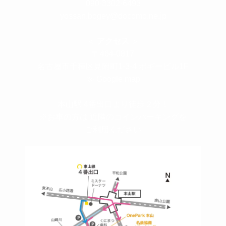
090-3302-6493
yossan.bogey@docomo.ne.jp
＜
アクセス
＞
〒464-0817
名古屋市千種区見附町1-3-4 ボギービル1F
≫ Google map
本山駅 4番出口より徒歩２分！
※お車の方は 近隣のコインパーキングを
ご利用ください