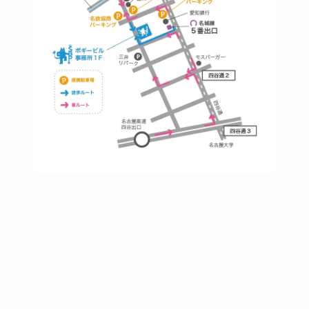
https://bogey.co.jp/
#店舗設計 #店舗 #カフェ #飲食店 #歯科医院 #ク
リニック #デンタルクリニック #開業 #開店 #外
装 #外観 #看板 #看板企画 #デザイン #センスの
いい #名古屋 #デザイン事務所 #カウンセリング
#相談 #無料相談 #デザインコンサルタント #開