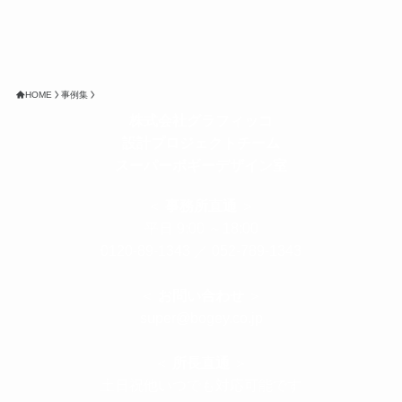
HOME
事例集
株式会社グラフィッコ
設計プロジェクトチーム
スーパーボギーデザイン室
＜
事務所直通
＞
平日 9:00 ～18:00
0120-89-1343
／
052-789-1343
＜
お問い合わせ
＞
super@bogey.co.jp
＜
所長直通
＞
土日祝他いつでも対応可能です