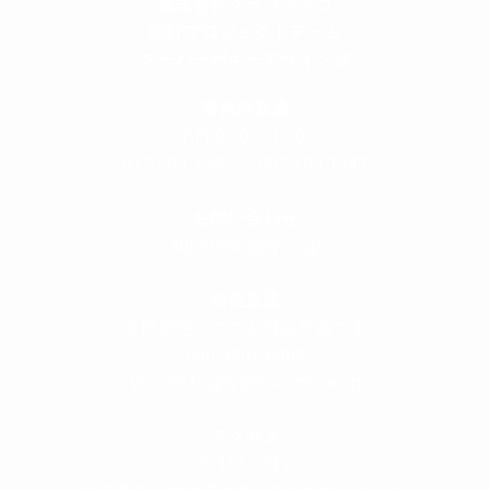
株式会社グラフィッコ
設計プロジェクトチーム
スーパーボギーデザイン室
＜
事務所直通
＞
平日 9:00 ～18:00
0120-89-1343
／
052-789-1343
＜
お問い合わせ
＞
super@bogey.co.jp
＜
所長直通
＞
土日祝他いつでも対応可能です
090-3302-6493
yossan.bogey@docomo.ne.jp
＜
アクセス
＞
〒464-0817