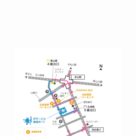
名古屋市千種区見附町1-3-4 ボギービル1F
≫ Google map
本山駅 4番出口より徒歩２分！
※お車の方は 近隣のコインパーキングを
ご利用ください