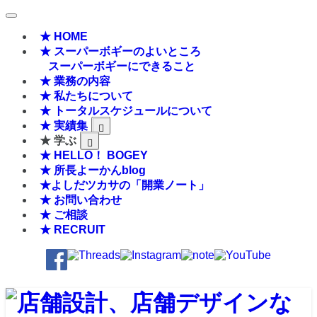
★ HOME
★ スーパーボギーのよいところ
スーパーボギーにできること
★ 業務の内容
★ 私たちについて
★ トータルスケジュールについて
★ 実績集
★ 学ぶ
★ HELLO！ BOGEY
★ 所長よーかんblog
★よしだツカサの「開業ノート」
★ お問い合わせ
★ ご相談
★ RECRUIT