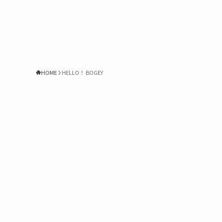
HOME
HELLO！ BOGEY