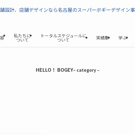
私たちに
トータルスケジュールに
容
実績集
学ぶ
ついて
ついて
HELLO！ BOGEY
– category –