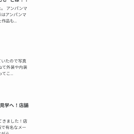
。 アンパンマ
示はアンパンマ
品も...
ていたので写真
ねて外装や内装
こ...
見学へ！店舗
てきました！店
板で有名なメー
ら、...