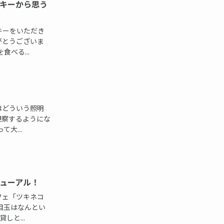
キーから思う
キーをいただき
がとうございま
べる...
はどういう照明
観察するようにな
大...
ューアル！
フェ「ツキネコ
目玉はなんとい
しと...