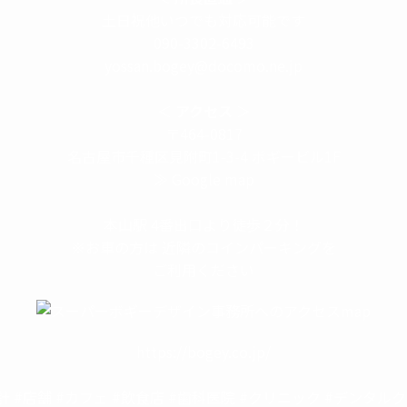
土日祝他いつでも対応可能です
090-3302-6493
yossan.bogey@docomo.ne.jp
＜
アクセス
＞
〒464-0817
名古屋市千種区見附町1-3-4 ボギービル1F
≫ Google map
本山駅 4番出口より徒歩２分！
※お車の方は 近隣のコインパーキングを
ご利用ください
https://bogey.co.jp/
計 #店舗 #カフェ #飲食店 #歯科医院 #クリニック #デンタル