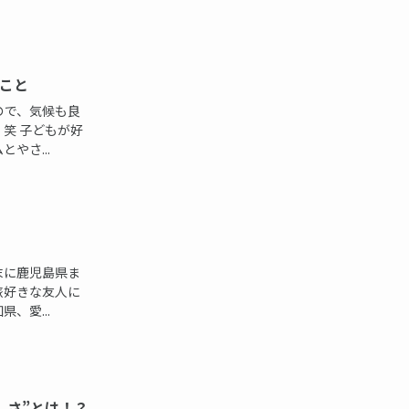
こと
ので、気候も良
笑 子どもが好
やさ...
末に鹿児島県ま
旅好きな友人に
、愛...
しさ”とは！？