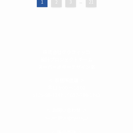
1
2
3
...
21
株式会社グラフィッコ
設計プロジェクトチーム
スーパーボギーデザイン室
＜
事務所直通
＞
平日 9:00 ～18:00
0120-89-1343
／
052-789-1343
＜
お問い合わせ
＞
super@bogey.co.jp
＜
所長直通
＞