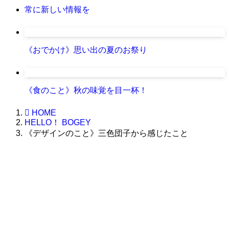
常に新しい情報を
《おでかけ》思い出の夏のお祭り
《食のこと》秋の味覚を目一杯！
HOME
HELLO！ BOGEY
《デザインのこと》三色団子から感じたこと
株式会社グラフィッコ
設計プロジェクトチーム
スーパーボギーデザイン室
＜
事務所直通
＞
平日 9:00 ～18:00
0120-89-1343
／
052-789-1343