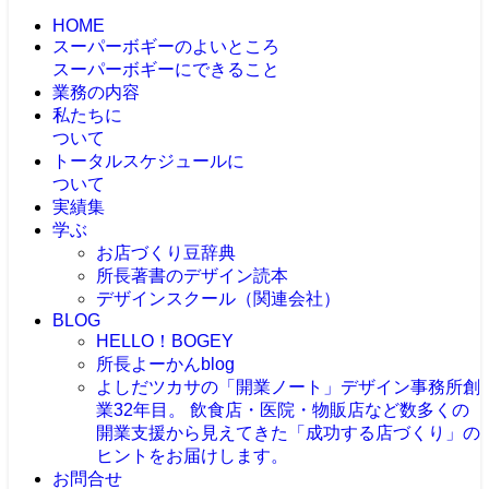
HOME
スーパーボギーのよいところ
スーパーボギーにできること
業務の内容
私たちに
ついて
トータルスケジュールに
ついて
実績集
学ぶ
お店づくり豆辞典
所長著書のデザイン読本
デザインスクール（関連会社）
BLOG
HELLO！BOGEY
所長よーかんblog
よしだツカサの「開業ノート」
デザイン事務所創
業32年目。 飲食店・医院・物販店など数多くの
開業支援から見えてきた「成功する店づくり」の
ヒントをお届けします。
お問合せ