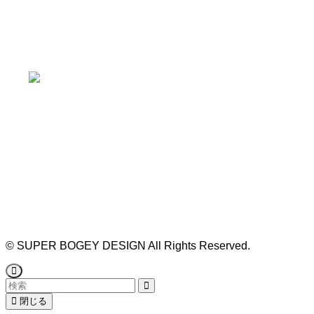
本山駅 4番出口より徒歩２分！
※お車の方は 近隣のコインパーキングを
ご利用ください
https://bogey.co.jp/
#店舗設計 #店舗 #カフェ #飲食店 #歯科医院 #クリ
ニック #デンタルクリニック #開業 #開店 #外装 #
外観 #看板 #看板企画 #デザイン #センスのいい #
名古屋 #デザイン事務所 #カウンセリング #相談 #
無料相談 #デザインコンサルタント #開院 #空間デ
ザイナー #リノベーション #愛知県 #岐阜県 #三重
県 #静岡県 #滋賀県
©
SUPER BOGEY DESIGN All Rights Reserved.
閉じる