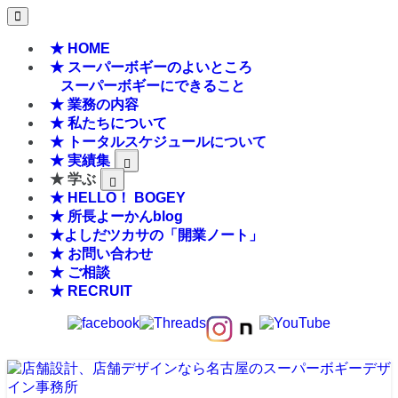
★ HOME
★ スーパーボギーのよいところ
スーパーボギーにできること
★ 業務の内容
★ 私たちについて
★ トータルスケジュールについて
★ 実績集
★ 学ぶ
★ HELLO！ BOGEY
★ 所長よーかんblog
★よしだツカサの「開業ノート」
★ お問い合わせ
★ ご相談
★ RECRUIT