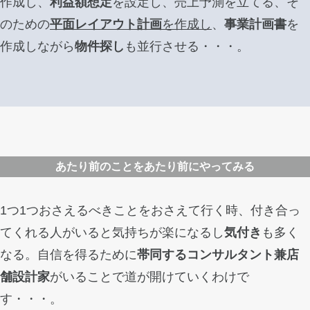
作成し、
利益額想定
を設定し、売上予測を立てる、そ
のための
平面レイアウト計画
を作成し
、
事業計画書
を
作成しながら
物件探し
も並行させる・・・。
あたり前のことをあたり前にやってみる
1つ1つおさえるべきことをおさえて行く時、付き合っ
てくれる人がいると気持ちが楽になるし
気付き
も多く
なる。自信を得るために
帯同するコンサルタント兼店
舗設計家
がいることで道が開けていくわけで
す・・・。