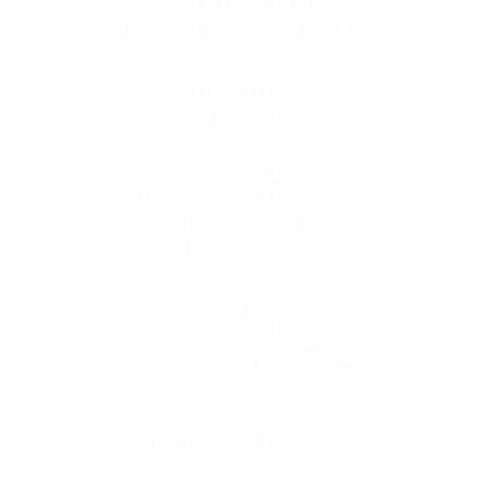
平日 9:00 ～18:00
0120-89-1343
／
052-789-1343
＜
お問い合わせ
＞
super@bogey.co.jp
＜
所長直通
＞
土日祝他いつでも対応可能です
090-3302-6493
yossan.bogey@docomo.ne.jp
＜
アクセス
＞
〒464-0817
名古屋市千種区見附町1-3-4 ボギービル1F
≫ Google map
本山駅 4番出口より徒歩２分！
※お車の方は 近隣のコインパーキングを