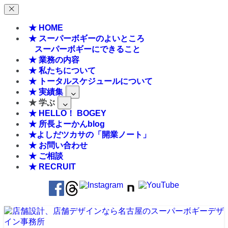
★ HOME
★ スーパーボギーのよいところ
スーパーボギーにできること
★ 業務の内容
★ 私たちについて
★ トータルスケジュールについて
★ 実績集
★ 学ぶ
★ HELLO！ BOGEY
★ 所長よーかんblog
★よしだツカサの「開業ノート」
★ お問い合わせ
★ ご相談
★ RECRUIT