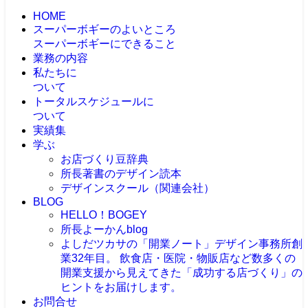
HOME
スーパーボギーのよいところ
スーパーボギーにできること
業務の内容
私たちに
ついて
トータルスケジュールに
ついて
実績集
学ぶ
お店づくり豆辞典
所長著書のデザイン読本
デザインスクール（関連会社）
BLOG
HELLO！BOGEY
所長よーかんblog
よしだツカサの「開業ノート」
デザイン事務所創
業32年目。 飲食店・医院・物販店など数多くの
開業支援から見えてきた「成功する店づくり」の
ヒントをお届けします。
お問合せ