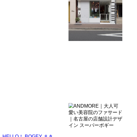
HELLO！ BOGEY
まき