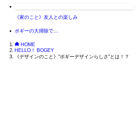
《家のこと》友人との楽しみ
ボギーの大掃除で…
HOME
HELLO！ BOGEY
《デザインのこと》”ボギーデザインらしさ”とは！？
株式会社グラフィッコ
設計プロジェクトチーム
スーパーボギーデザイン室
＜
事務所直通
＞
平日 9:00 ～18:00
0120-89-1343
／
052-789-1343
＜
お問い合わせ
＞