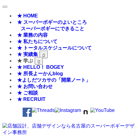
★ HOME
★ スーパーボギーのよいところ
スーパーボギーにできること
★ 業務の内容
★ 私たちについて
★ トータルスケジュールについて
★ 実績集
★ 学ぶ
★ HELLO！ BOGEY
★ 所長よーかんblog
★よしだツカサの「開業ノート」
★ お問い合わせ
★ ご相談
★ RECRUIT