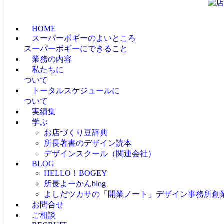
HOME
スーパーボギーのよいところ
スーパーボギーにできること
業務の内容
私たちに
ついて
トータルスケジュールに
ついて
実績集
学ぶ
お店づくり豆辞典
所長著書のデザイン読本
デザインスクール（関連会社）
BLOG
HELLO！BOGEY
所長よーかんblog
よしだツカサの「開業ノート」
デザイン事務所創
お問合せ
ご相談