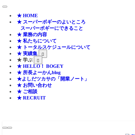
★ HOME
★ スーパーボギーのよいところ
スーパーボギーにできること
★ 業務の内容
★ 私たちについて
★ トータルスケジュールについて
★ 実績集
★ 学ぶ
★ HELLO！ BOGEY
★ 所長よーかんblog
★よしだツカサの「開業ノート」
★ お問い合わせ
★ ご相談
★ RECRUIT