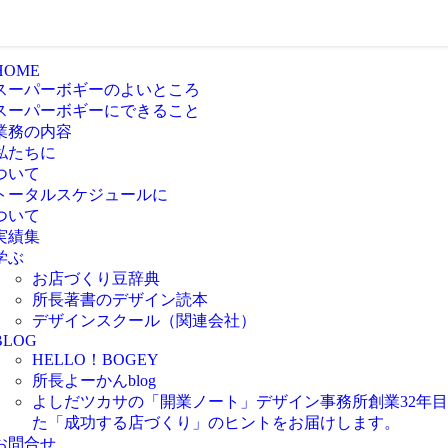
HOME
スーパーボギーのよいところ
スーパーボギーにできること
業務の内容
私たちに
ついて
トータルスケジュールに
ついて
実績集
学ぶ
お店づくり豆辞典
所長著書のデザイン読本
デザインスクール（関連会社）
BLOG
HELLO！BOGEY
所長よーかんblog
よしだツカサの「開業ノート」
デザイン事務所創業32年
た「成功する店づくり」のヒントをお届けします。
お問合せ