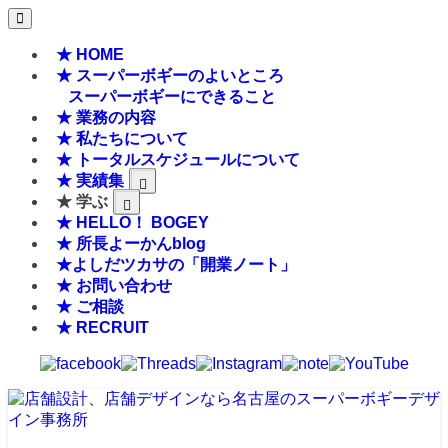
★ HOME
★ スーパーボギーのよいところ
スーパーボギーにできること
★ 業務の内容
★ 私たちについて
★ トータルスケジュールについて
★ 実績集
★ 学ぶ
★ HELLO！ BOGEY
★ 所長よーかんblog
★よしだツカサの「開業ノート」
★ お問い合わせ
★ ご相談
★ RECRUIT