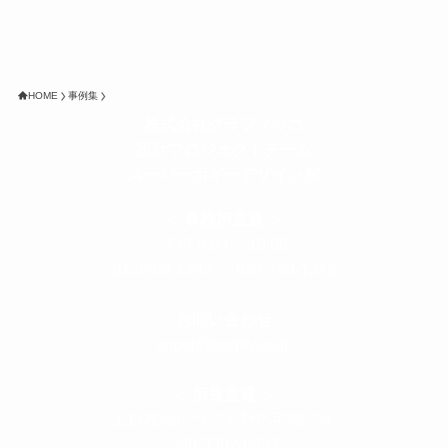
HOME
事例集
株式会社グラフィッコ
設計プロジェクトチーム
スーパーボギーデザイン室
＜
事務所直通
＞
平日 9:00 ～18:00
0120-89-1343
／
052-789-1343
＜
お問い合わせ
＞
super@bogey.co.jp
＜
所長直通
＞
土日祝他いつでも対応可能です
090-3302-6493