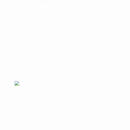
yossan.bogey@docomo.ne.jp
＜
アクセス
＞
〒464-0817
名古屋市千種区見附町1-3-4 ボギービル1F
≫ Google map
本山駅 4番出口より徒歩２分！
※お車の方は 近隣のコインパーキングを
ご利用ください
https://bogey.co.jp/
#店舗設計 #店舗 #カフェ #飲食店 #歯科医院 #ク
リニック #デンタルクリニック #開業 #開店 #外