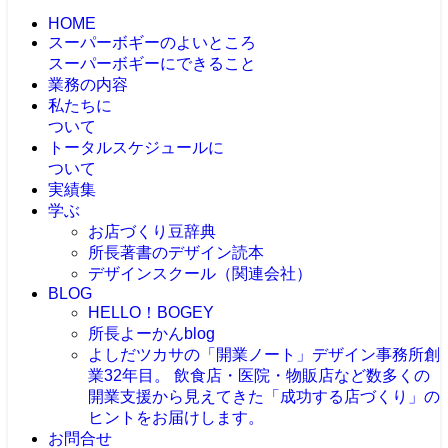
HOME
スーパーボギーのよいところ
スーパーボギーにできること
業務の内容
私たちに
ついて
トータルスケジュールに
ついて
実績集
学ぶ
お店づくり豆辞典
所長著書のデザイン読本
デザインスクール（関連会社）
BLOG
HELLO！BOGEY
所長よーかんblog
よしだツカサの「開業ノート」
デザイン事務所創
業32年目。 飲食店・医院・物販店など数多くの
開業支援から見えてきた「成功する店づくり」の
ヒントをお届けします。
お問合せ