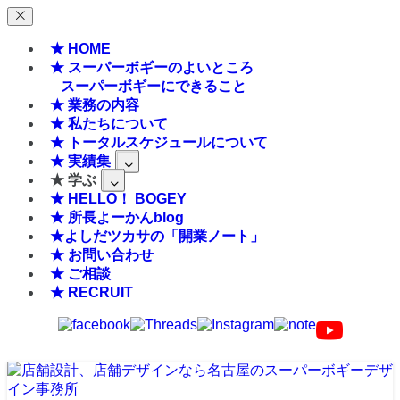
★ HOME
★ スーパーボギーのよいところ
スーパーボギーにできること
★ 業務の内容
★ 私たちについて
★ トータルスケジュールについて
★ 実績集
★ 学ぶ
★ HELLO！ BOGEY
★ 所長よーかんblog
★よしだツカサの「開業ノート」
★ お問い合わせ
★ ご相談
★ RECRUIT