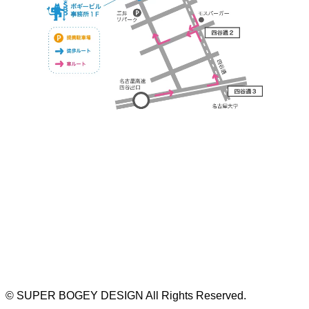
https://bogey.co.jp/
#店舗設計 #店舗 #カフェ #飲食店 #歯科医院 #クリ
ニック #デンタルクリニック #開業 #開店 #外装 #
外観 #看板 #看板企画 #デザイン #センスのいい #
名古屋 #デザイン事務所 #カウンセリング #相談 #
無料相談 #デザインコンサルタント #開院 #空間デ
ザイナー #リノベーション #愛知県 #岐阜県 #三重
県 #静岡県 #滋賀県
©
SUPER BOGEY DESIGN All Rights Reserved.