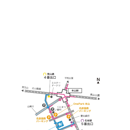
〒464-0817
名古屋市千種区見附町1-3-4 ボギービル1F
≫ Google map
本山駅 4番出口より徒歩２分！
※お車の方は 近隣のコインパーキングを
ご利用ください