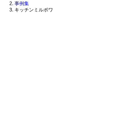
事例集
キッチンミルポワ
株式会社グラフィッコ
設計プロジェクトチーム
スーパーボギーデザイン室
＜
事務所直通
＞
平日 9:00 ～18:00
0120-89-1343
／
052-789-1343
＜
お問い合わせ
＞
super@bogey.co.jp
＜
所長直通
＞
土日祝他いつでも対応可能です
090-3302-6493