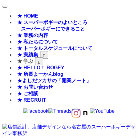
★ HOME
★ スーパーボギーのよいところ
スーパーボギーにできること
★ 業務の内容
★ 私たちについて
★ トータルスケジュールについて
★ 実績集
★ 学ぶ
★ HELLO！ BOGEY
★ 所長よーかんblog
★よしだツカサの「開業ノート」
★ お問い合わせ
★ ご相談
★ RECRUIT