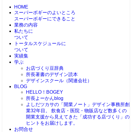
HOME
スーパーボギーのよいところ
スーパーボギーにできること
業務の内容
私たちに
ついて
トータルスケジュールに
ついて
実績集
学ぶ
お店づくり豆辞典
所長著書のデザイン読本
デザインスクール（関連会社）
BLOG
HELLO！BOGEY
所長よーかんblog
よしだツカサの「開業ノート」
デザイン事務所創
業32年目。 飲食店・医院・物販店など数多くの
開業支援から見えてきた「成功する店づくり」の
ヒントをお届けします。
お問合せ