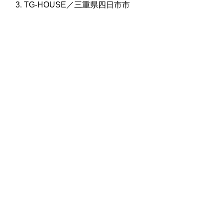
TG-HOUSE／三重県四日市市
株式会社グラフィッコ
設計プロジェクトチーム
スーパーボギーデザイン室
＜
事務所直通
＞
平日 9:00 ～18:00
0120-89-1343
／
052-789-1343
＜
お問い合わせ
＞
super@bogey.co.jp
＜
所長直通
＞
土日祝他いつでも対応可能です
090-3302-6493
yossan.bogey@docomo.ne.jp