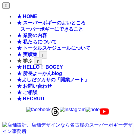
★ HOME
★ スーパーボギーのよいところ
スーパーボギーにできること
★ 業務の内容
★ 私たちについて
★ トータルスケジュールについて
★ 実績集
★ 学ぶ
★ HELLO！ BOGEY
★ 所長よーかんblog
★よしだツカサの「開業ノート」
★ お問い合わせ
★ ご相談
★ RECRUIT