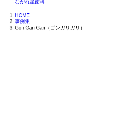
ながれ星歯科
HOME
事例集
Gon Gari Gari（ゴンガリガリ）
株式会社グラフィッコ
設計プロジェクトチーム
スーパーボギーデザイン室
＜
事務所直通
＞
平日 9:00 ～18:00
0120-89-1343
／
052-789-1343
＜
お問い合わせ
＞
super@bogey.co.jp
＜
所長直通
＞