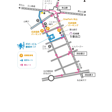
https://bogey.co.jp/
#店舗設計 #店舗 #カフェ #飲食店 #歯科医院 #クリ