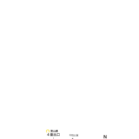
土日祝他いつでも対応可能です
090-3302-6493
yossan.bogey@docomo.ne.jp
＜
アクセス
＞
〒464-0817
名古屋市千種区見附町1-3-4 ボギービル1F
≫ Google map
本山駅 4番出口より徒歩２分！
※お車の方は 近隣のコインパーキングを
ご利用ください