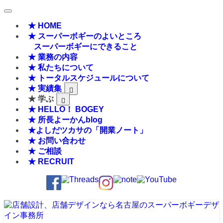
★ HOME
★ スーパーボギーのよいところ
スーパーボギーにできること
★ 業務の内容
★ 私たちについて
★ トータルスケジュールについて
★ 実績集
★ 学ぶ
★ HELLO！ BOGEY
★ 所長よーかんblog
★よしだツカサの「開業ノート」
★ お問い合わせ
★ ご相談
★ RECRUIT