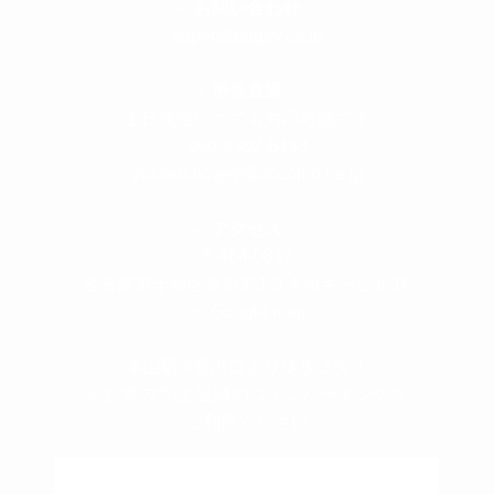
＜
お問い合わせ
＞
super@bogey.co.jp
＜
所長直通
＞
土日祝他いつでも対応可能です
090-3302-6493
yossan.bogey@docomo.ne.jp
＜
アクセス
＞
〒464-0817
名古屋市千種区見附町1-3-4 ボギービル1F
≫ Google map
本山駅 4番出口より徒歩２分！
※お車の方は 近隣のコインパーキングを
ご利用ください