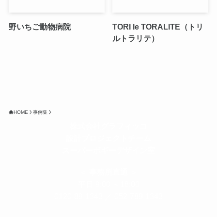
野いちご動物病院
TORI le TORALITE（トリ
ルトラリテ）
HOME
事例集
株式会社グラフィッコ
設計プロジェクトチーム
スーパーボギーデザイン室
＜
事務所直通
＞
平日 9:00 ～18:00
0120-89-1343
／
052-789-1343