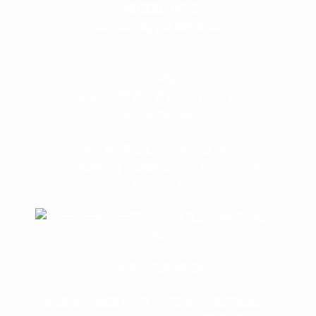
090-3302-6493
yossan.bogey@docomo.ne.jp
＜
アクセス
＞
〒464-0817
名古屋市千種区見附町1-3-4 ボギービル1F
≫ Google map
本山駅 4番出口より徒歩２分！
※お車の方は 近隣のコインパーキングを
ご利用ください
https://bogey.co.jp/
#店舗設計 #店舗 #カフェ #飲食店 #歯科医院 #ク