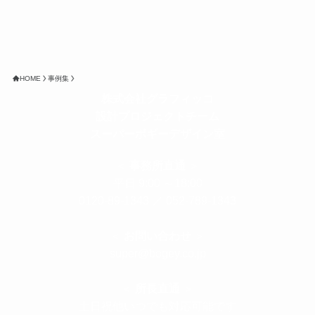
HOME
事例集
株式会社グラフィッコ
設計プロジェクトチーム
スーパーボギーデザイン室
＜
事務所直通
＞
平日 9:00 ～18:00
0120-89-1343
／
052-789-1343
＜
お問い合わせ
＞
super@bogey.co.jp
＜
所長直通
＞
土日祝他いつでも対応可能です