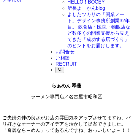
HELLO！BOGEY
所長よーかんblog
よしだツカサの「開業ノー
ト」
デザイン事務所創業32年
目。 飲食店・医院・物販店な
ど数多くの開業支援から見え
てきた「成功する店づくり」
のヒントをお届けします。
お問合せ
ご相談
RECRUIT
らぁめん 翠蓮
ラーメン専門店／名古屋市昭和区
ご夫婦の仲の良さがお店の雰囲気をアップさせてますね、バ
リ好きなオーナーのアイデアを活かして提案できました。
「奇麗なら～めん」ってあるんですね、おっいしいよ～！！