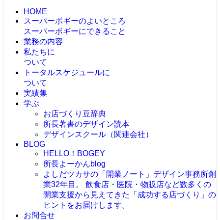
HOME
スーパーボギーのよいところ
スーパーボギーにできること
業務の内容
私たちに
ついて
トータルスケジュールに
ついて
実績集
学ぶ
お店づくり豆辞典
所長著書のデザイン読本
デザインスクール（関連会社）
BLOG
HELLO！BOGEY
所長よーかんblog
よしだツカサの「開業ノート」
デザイン事務所創
業32年目。 飲食店・医院・物販店など数多くの
開業支援から見えてきた「成功する店づくり」の
ヒントをお届けします。
お問合せ