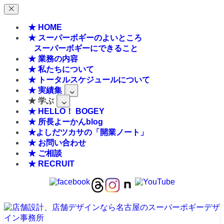
★ HOME
★ スーパーボギーのよいところ
スーパーボギーにできること
★ 業務の内容
★ 私たちについて
★ トータルスケジュールについて
★ 実績集
★ 学ぶ
★ HELLO！ BOGEY
★ 所長よーかんblog
★よしだツカサの「開業ノート」
★ お問い合わせ
★ ご相談
★ RECRUIT