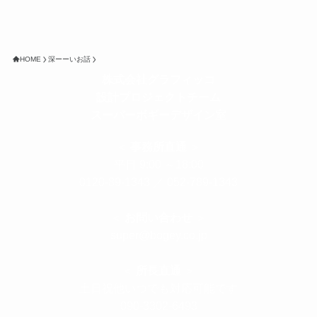
HOME
深ーーいお話
株式会社グラフィッコ
設計プロジェクトチーム
スーパーボギーデザイン室
＜
事務所直通
＞
平日 9:00 ～18:00
0120-89-1343
／
052-789-1343
＜
お問い合わせ
＞
super@bogey.co.jp
＜
所長直通
＞
土日祝他いつでも対応可能です
090-3302-6493