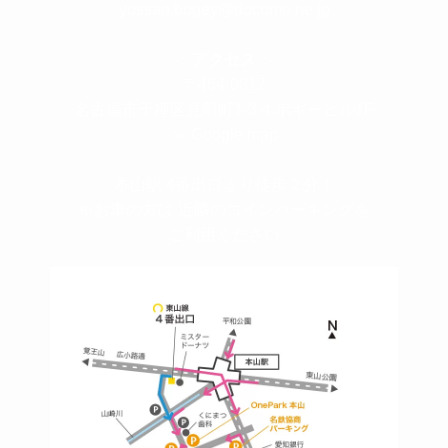
yossan.bogey@docomo.ne.jp
＜
アクセス
＞
〒464-0817
名古屋市千種区見附町1-3-4 ボギービル1F
≫ Google map
本山駅 4番出口より徒歩２分！
※お車の方は 近隣のコインパーキングを
ご利用ください