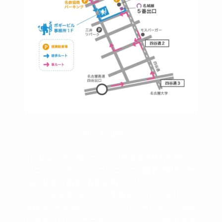
https://bogey.co.jp/
#店舗設計 #店舗 #カフェ #飲食店 #歯科医院 #ク
リニック #デンタルクリニック #開業 #開店 #外
装 #外観 #看板 #看板企画 #デザイン #センスの
いい #名古屋 #デザイン事務所 #カウンセリング
#相談 #無料相談 #デザインコンサルタント #開
院 #空間デザイナー #リノベーション #愛知県 #