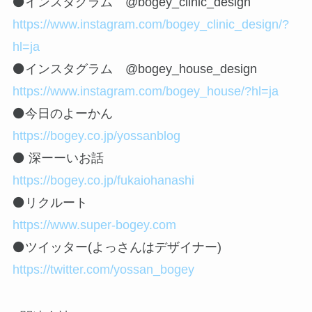
⚫️インスタグラム @bogey_clinic_design
https://www.instagram.com/bogey_clinic_design/?
hl=ja
⚫️インスタグラム @bogey_house_design
https://www.instagram.com/bogey_house/?hl=ja
⚫️今日のよーかん
https://bogey.co.jp/yossanblog
⚫️ 深ーーいお話
https://bogey.co.jp/fukaiohanashi
⚫️リクルート
https://www.super-bogey.com
⚫️ツイッター(よっさんはデザイナー)
https://twitter.com/yossan_bogey