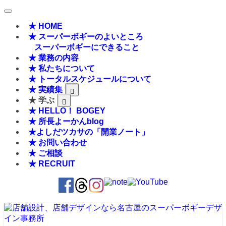
★ HOME
★ スーパーボギーのよいところ
スーパーボギーにできること
★ 業務の内容
★ 私たちについて
★ トータルスケジュールについて
★ 実績集
★ 学ぶ
★ HELLO！ BOGEY
★ 所長よーかんblog
★よしだツカサの「開業ノート」
★ お問い合わせ
★ ご相談
★ RECRUIT