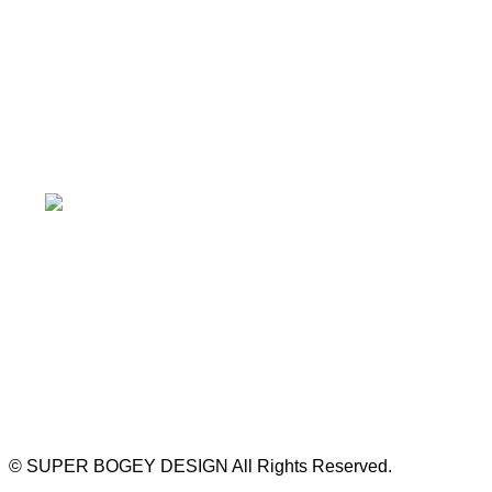
≫ Google map
本山駅 4番出口より徒歩２分！
※お車の方は 近隣のコインパーキングを
ご利用ください
https://bogey.co.jp/
#店舗設計 #店舗 #カフェ #飲食店 #歯科医院 #クリ
ニック #デンタルクリニック #開業 #開店 #外装 #
外観 #看板 #看板企画 #デザイン #センスのいい #
名古屋 #デザイン事務所 #カウンセリング #相談 #
無料相談 #デザインコンサルタント #開院 #空間デ
ザイナー #リノベーション #愛知県 #岐阜県 #三重
県 #静岡県 #滋賀県
©
SUPER BOGEY DESIGN All Rights Reserved.