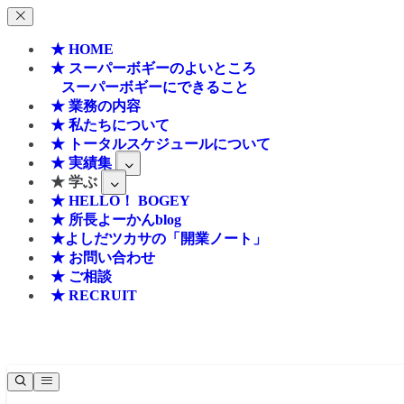
★ HOME
★ スーパーボギーのよいところ
スーパーボギーにできること
★ 業務の内容
★ 私たちについて
★ トータルスケジュールについて
★ 実績集
★ 学ぶ
★ HELLO！ BOGEY
★ 所長よーかんblog
★よしだツカサの「開業ノート」
★ お問い合わせ
★ ご相談
★ RECRUIT