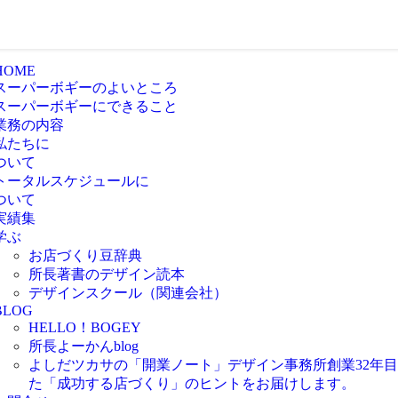
HOME
スーパーボギーのよいところ
スーパーボギーにできること
業務の内容
私たちに
ついて
トータルスケジュールに
ついて
実績集
学ぶ
お店づくり豆辞典
所長著書のデザイン読本
デザインスクール（関連会社）
BLOG
HELLO！BOGEY
所長よーかんblog
よしだツカサの「開業ノート」
デザイン事務所創業32年
た「成功する店づくり」のヒントをお届けします。