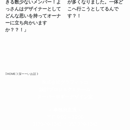
きる数少ないメンバー！よ
が多くなりました。一体ど
っさんはデザイナーとして
こへ行こうとしてるんで
どんな思いを持ってオーナ
す？！
ーに立ち向かいます
か？？！」
HOME
深ーーいお話
株式会社グラフィッコ
設計プロジェクトチーム
スーパーボギーデザイン室
＜
事務所直通
＞
平日 9:00 ～18:00
0120-89-1343
／
052-789-1343