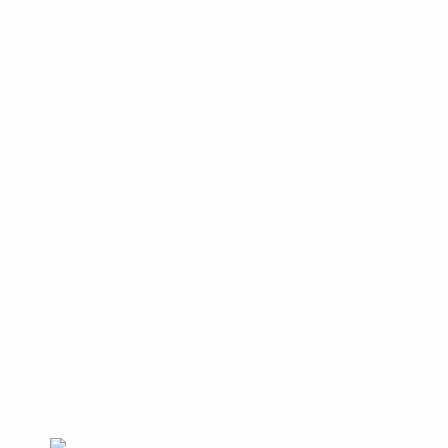
＜
お問い合わせ
＞
super@bogey.co.jp
＜
所長直通
＞
土日祝他いつでも対応可能です
090-3302-6493
yossan.bogey@docomo.ne.jp
＜
アクセス
＞
〒464-0817
名古屋市千種区見附町1-3-4 ボギービル1F
≫ Google map
本山駅 4番出口より徒歩２分！
※お車の方は 近隣のコインパーキングを
ご利用ください