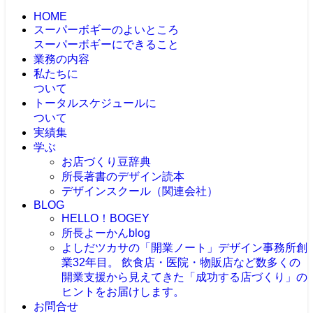
HOME
スーパーボギーのよいところ
スーパーボギーにできること
業務の内容
私たちに
ついて
トータルスケジュールに
ついて
実績集
学ぶ
お店づくり豆辞典
所長著書のデザイン読本
デザインスクール（関連会社）
BLOG
HELLO！BOGEY
所長よーかんblog
よしだツカサの「開業ノート」
デザイン事務所創
業32年目。 飲食店・医院・物販店など数多くの
開業支援から見えてきた「成功する店づくり」の
ヒントをお届けします。
お問合せ