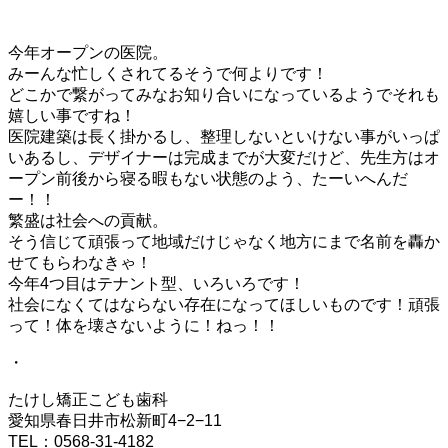
今年オープンの医院。
みーんな忙しくされてるそうで何よりです！
どこかで繋がってみなお知り合いになっているようでそれも
嬉しい事ですね！
医院建築は長く掛かるし、整理しないといけない事がいっぱ
いあるし、デザイナーは完成までが大変だけど、先生方はオ
ープン前後から寝る暇もない状態のよう、たーいへんだ
ー！！
繁盛は社会への貢献。
そう信じて頑張って地域だけじゃなく地方にまで名前を轟か
せてもらわなきゃ！
今年4つ目はテナント型、いろいろです！
社会になくてはならない存在になってほしいものです！頑張
って！体を壊さないように！ねっ！！
・
たけし矯正こども歯科
愛知県春日井市松新町4−2−11
TEL：0568-31-4182