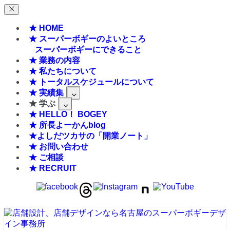
★ HOME
★ スーパーボギーのよいところ
スーパーボギーにできること
★ 業務の内容
★ 私たちについて
★ トータルスケジュールについて
★ 実績集
★ 学ぶ
★ HELLO！ BOGEY
★ 所長よーかんblog
★よしだツカサの「開業ノート」
★ お問い合わせ
★ ご相談
★ RECRUIT