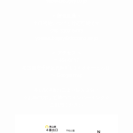
super@bogey.co.jp
＜
所長直通
＞
土日祝他いつでも対応可能です
090-3302-6493
yossan.bogey@docomo.ne.jp
＜
アクセス
＞
〒464-0817
名古屋市千種区見附町1-3-4 ボギービル1F
≫ Google map
本山駅 4番出口より徒歩２分！
※お車の方は 近隣のコインパーキングを
ご利用ください