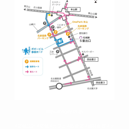
https://bogey.co.jp/
#店舗設計 #店舗 #カフェ #飲食店 #歯科医院 #ク