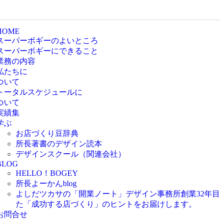
HOME
スーパーボギーのよいところ
スーパーボギーにできること
業務の内容
私たちに
ついて
トータルスケジュールに
ついて
実績集
学ぶ
お店づくり豆辞典
所長著書のデザイン読本
デザインスクール（関連会社）
BLOG
HELLO！BOGEY
所長よーかんblog
よしだツカサの「開業ノート」
デザイン事務所創業32年
た「成功する店づくり」のヒントをお届けします。
お問合せ