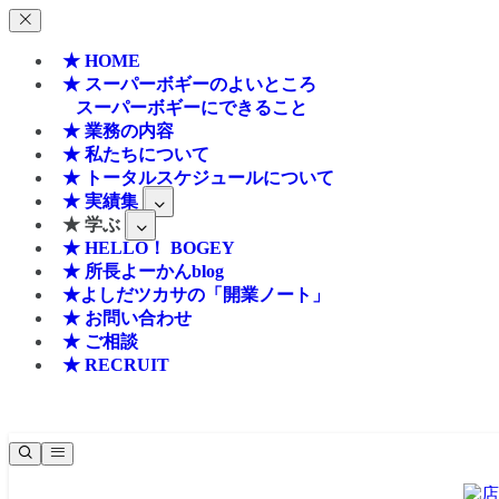
★ HOME
★ スーパーボギーのよいところ
スーパーボギーにできること
★ 業務の内容
★ 私たちについて
★ トータルスケジュールについて
★ 実績集
★ 学ぶ
★ HELLO！ BOGEY
★ 所長よーかんblog
★よしだツカサの「開業ノート」
★ お問い合わせ
★ ご相談
★ RECRUIT