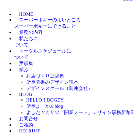
HOME
スーパーボギーのよいところ
スーパーボギーにできること
業務の内容
私たちに
ついて
トータルスケジュールに
ついて
実績集
学ぶ
お店づくり豆辞典
所長著書のデザイン読本
デザインスクール（関連会社）
BLOG
HELLO！BOGEY
所長よーかんblog
よしだツカサの「開業ノート」
デザイン事務所創
お問合せ
ご相談
RECRUIT