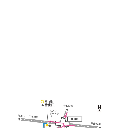
＜
アクセス
＞
〒464-0817
名古屋市千種区見附町1-3-4 ボギービル1F
≫ Google map
本山駅 4番出口より徒歩２分！
※お車の方は 近隣のコインパーキングを
ご利用ください