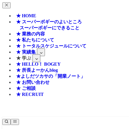
★ HOME
★ スーパーボギーのよいところ
スーパーボギーにできること
★ 業務の内容
★ 私たちについて
★ トータルスケジュールについて
★ 実績集
★ 学ぶ
★ HELLO！ BOGEY
★ 所長よーかんblog
★よしだツカサの「開業ノート」
★ お問い合わせ
★ ご相談
★ RECRUIT