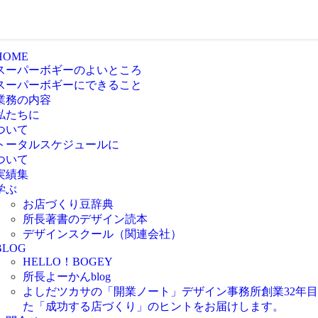
HOME
スーパーボギーのよいところ
スーパーボギーにできること
業務の内容
私たちに
ついて
トータルスケジュールに
ついて
実績集
学ぶ
お店づくり豆辞典
所長著書のデザイン読本
デザインスクール（関連会社）
BLOG
HELLO！BOGEY
所長よーかんblog
よしだツカサの「開業ノート」
デザイン事務所創業32年
た「成功する店づくり」のヒントをお届けします。