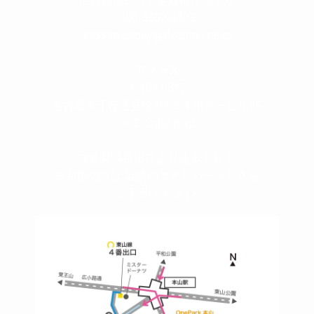
090-3302-6493
yossan.bogey@docomo.ne.jp
＜
アクセス
＞
〒464-0817
名古屋市千種区見附町1-3-4 ボギービル1F
≫ Google map
本山駅 4番出口より徒歩２分！
※お車の方は 近隣のコインパーキングを
ご利用ください