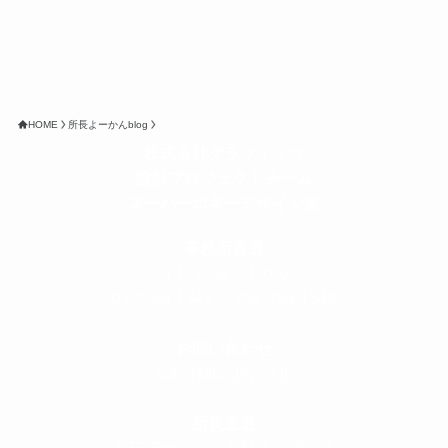
HOME
所長よーかんblog
株式会社グラフィッコ
設計プロジェクトチーム
スーパーボギーデザイン室
＜
事務所直通
＞
平日 9:00 ～18:00
0120-89-1343
／
052-789-1343
＜
お問い合わせ
＞
super@bogey.co.jp
＜
所長直通
＞
土日祝他いつでも対応可能です