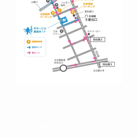
https://bogey.co.jp/
#店舗設計 #店舗 #カフェ #飲食店 #歯科医院 #ク
リニック #デンタルクリニック #開業 #開店 #外
装 #外観 #看板 #看板企画 #デザイン #センスの
いい #名古屋 #デザイン事務所 #カウンセリング