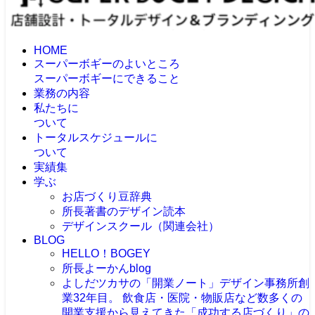
HOME
スーパーボギーのよいところ
スーパーボギーにできること
業務の内容
私たちに
ついて
トータルスケジュールに
ついて
実績集
学ぶ
お店づくり豆辞典
所長著書のデザイン読本
デザインスクール（関連会社）
BLOG
HELLO！BOGEY
所長よーかんblog
よしだツカサの「開業ノート」
デザイン事務所創
業32年目。 飲食店・医院・物販店など数多くの
開業支援から見えてきた「成功する店づくり」の