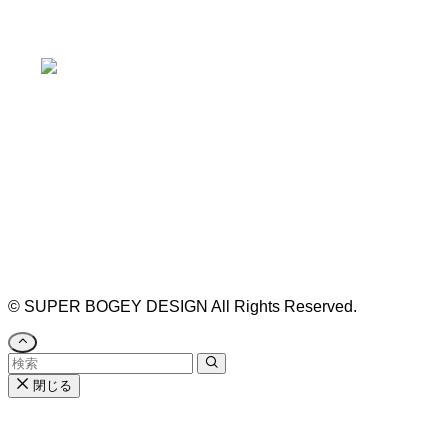
※お車の方は 近隣のコインパーキングを
ご利用ください
https://bogey.co.jp/
#店舗設計 #店舗 #カフェ #飲食店 #歯科医院 #クリ
ニック #デンタルクリニック #開業 #開店 #外装 #
外観 #看板 #看板企画 #デザイン #センスのいい #
名古屋 #デザイン事務所 #カウンセリング #相談 #
無料相談 #デザインコンサルタント #開院 #空間デ
ザイナー #リノベーション #愛知県 #岐阜県 #三重
県 #静岡県 #滋賀県
©
SUPER BOGEY DESIGN All Rights Reserved.
閉じる