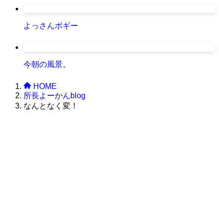
よっさんボギー
今朝の風景。
HOME
所長よーかんblog
なんとなく変！
株式会社グラフィッコ
設計プロジェクトチーム
スーパーボギーデザイン室
＜
事務所直通
＞
平日 9:00 ～18:00
0120-89-1343
／
052-789-1343