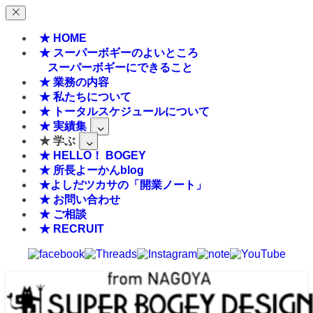
★ HOME
★ スーパーボギーのよいところ
スーパーボギーにできること
★ 業務の内容
★ 私たちについて
★ トータルスケジュールについて
★ 実績集
★ 学ぶ
★ HELLO！ BOGEY
★ 所長よーかんblog
★よしだツカサの「開業ノート」
★ お問い合わせ
★ ご相談
★ RECRUIT