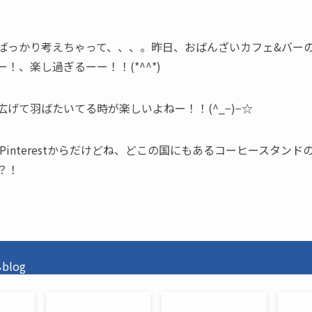
。
ばっかり考えちゃって、、、。昨日、おばんざいカフェ&バー
！、楽し過ぎるーー！！(*^^*)
広げて羽ばたいてる時が楽しいよねー！！(^_−)−☆
Pinterestからだけどね、どこの国にもあるコーヒースタンド
？！
log