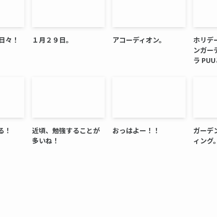
日々！
１月２９日。
アコーディオン。
ホリデ
ンガー
ラ PUU
る！
近頃、勉強することが
おっはよー！！
ガーデ
多いね！
ィング