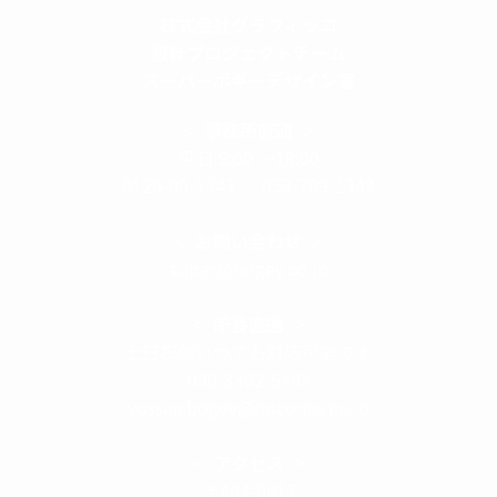
株式会社グラフィッコ
設計プロジェクトチーム
スーパーボギーデザイン室
＜
事務所直通
＞
平日 9:00 ～18:00
0120-89-1343
／
052-789-1343
＜
お問い合わせ
＞
super@bogey.co.jp
＜
所長直通
＞
土日祝他いつでも対応可能です
090-3302-6493
yossan.bogey@docomo.ne.jp
＜
アクセス
＞
〒464-0817