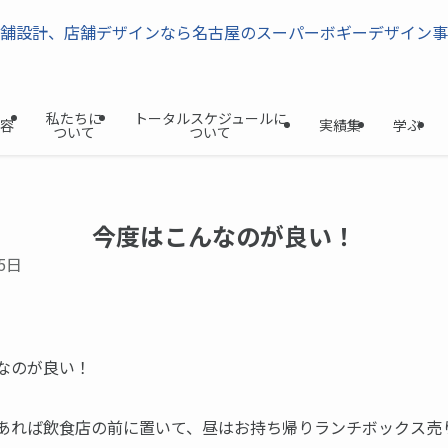
私たちに
トータルスケジュールに
容
実績集
学ぶ
ついて
ついて
今度はこんなのが良い！
5日
なのが良い！
あれば飲食店の前に置いて、昼はお持ち帰りランチボックス売