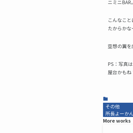
ニミニBAR
こんなこと
たからかなー
空想の翼を
PS：写真は
屋台かもね
その他
所長よーかんb
More works