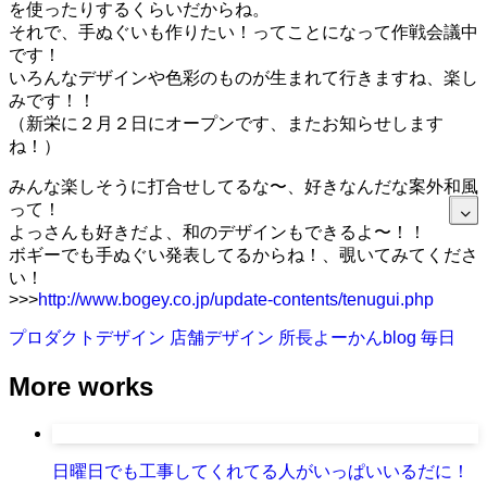
を使ったりするくらいだからね。
それで、手ぬぐいも作りたい！ってことになって作戦会議中
です！
いろんなデザインや色彩のものが生まれて行きますね、楽し
みです！！
（新栄に２月２日にオープンです、またお知らせします
ね！）
みんな楽しそうに打合せしてるな〜、好きなんだな案外和風
って！
よっさんも好きだよ、和のデザインもできるよ〜！！
ボギーでも手ぬぐい発表してるからね！、覗いてみてくださ
い！
>>>
http://www.bogey.co.jp/update-contents/tenugui.php
プロダクトデザイン
店舗デザイン
所長よーかんblog
毎日
More works
日曜日でも工事してくれてる人がいっぱいいるだに！