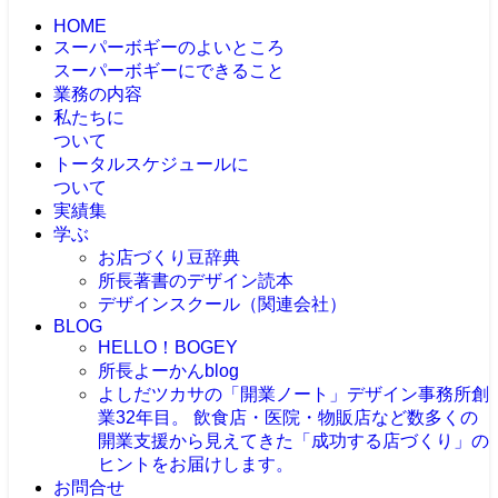
HOME
スーパーボギーのよいところ
スーパーボギーにできること
業務の内容
私たちに
ついて
トータルスケジュールに
ついて
実績集
学ぶ
お店づくり豆辞典
所長著書のデザイン読本
デザインスクール（関連会社）
BLOG
HELLO！BOGEY
所長よーかんblog
よしだツカサの「開業ノート」
デザイン事務所創
業32年目。 飲食店・医院・物販店など数多くの
開業支援から見えてきた「成功する店づくり」の
ヒントをお届けします。
お問合せ