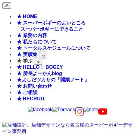
★ HOME
★ スーパーボギーのよいところ
スーパーボギーにできること
★ 業務の内容
★ 私たちについて
★ トータルスケジュールについて
★ 実績集
★ 学ぶ
★ HELLO！ BOGEY
★ 所長よーかんblog
★よしだツカサの「開業ノート」
★ お問い合わせ
★ ご相談
★ RECRUIT