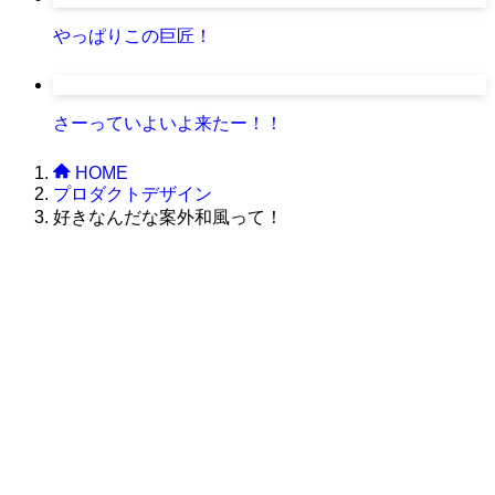
やっぱりこの巨匠！
さーっていよいよ来たー！！
HOME
プロダクトデザイン
好きなんだな案外和風って！
株式会社グラフィッコ
設計プロジェクトチーム
スーパーボギーデザイン室
＜
事務所直通
＞
平日 9:00 ～18:00
0120-89-1343
／
052-789-1343
＜
お問い合わせ
＞