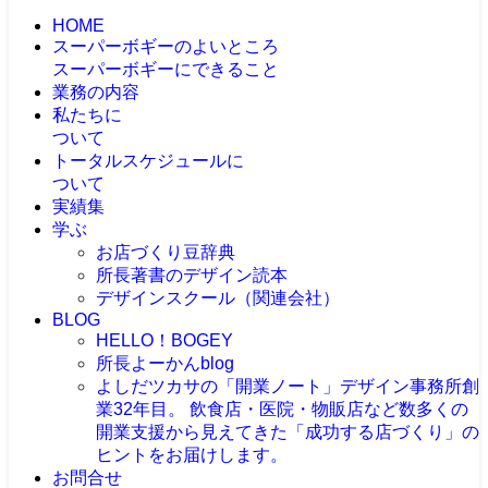
HOME
スーパーボギーのよいところ
スーパーボギーにできること
業務の内容
私たちに
ついて
トータルスケジュールに
ついて
実績集
学ぶ
お店づくり豆辞典
所長著書のデザイン読本
デザインスクール（関連会社）
BLOG
HELLO！BOGEY
所長よーかんblog
よしだツカサの「開業ノート」
デザイン事務所創
業32年目。 飲食店・医院・物販店など数多くの
開業支援から見えてきた「成功する店づくり」の
ヒントをお届けします。
お問合せ