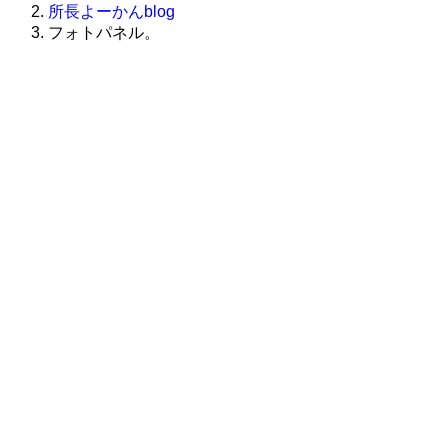
所長よーかんblog
フォトパネル。
株式会社グラフィッコ
設計プロジェクトチーム
スーパーボギーデザイン室
＜
事務所直通
＞
平日 9:00 ～18:00
0120-89-1343
／
052-789-1343
＜
お問い合わせ
＞
super@bogey.co.jp
＜
所長直通
＞
土日祝他いつでも対応可能です
090-3302-6493