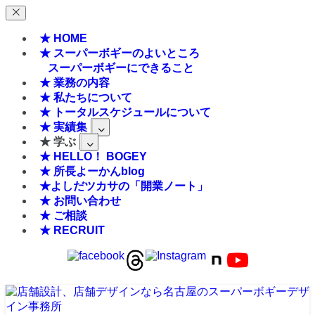
★ HOME
★ スーパーボギーのよいところ
スーパーボギーにできること
★ 業務の内容
★ 私たちについて
★ トータルスケジュールについて
★ 実績集
★ 学ぶ
★ HELLO！ BOGEY
★ 所長よーかんblog
★よしだツカサの「開業ノート」
★ お問い合わせ
★ ご相談
★ RECRUIT