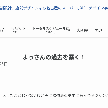
私たちに
トータルスケジュールに
容
実績集
学ぶ
ついて
ついて
よっさんの過去を暴く！
25日
、大したことじゃないけど実は勉強法の基本はあらゆるジャン
。