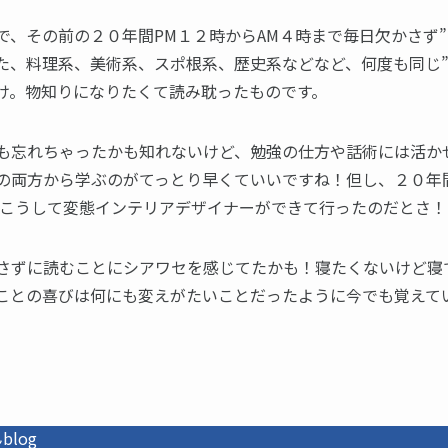
で、その前の２０年間PM１２時からAM４時まで毎日欠かさず”
た、料理系、美術系、スポ根系、歴史系などなど、何度も同じ”
け。物知りになりたくて読み耽ったものです。
も忘れちゃったかも知れないけど、勉強の仕方や話術には活か
の両方から学ぶのがてっとり早くていいですね！但し、２０年
 こうして変態インテリアデザイナーができて行ったのだとさ！(*^
さずに読むことにシアワセを感じてたかも！寝たくないけど寝
”ことの喜びは何にも変えがたいことだったように今でも覚えて
log