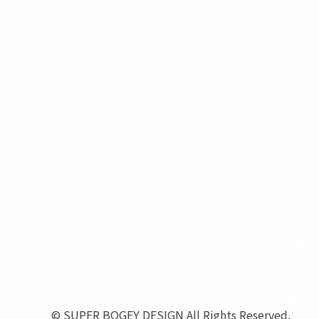
#店舗設
#開業 #
ザイン事
#空間デ
©
SUPER BOGEY DESIGN All Rights Reserved.