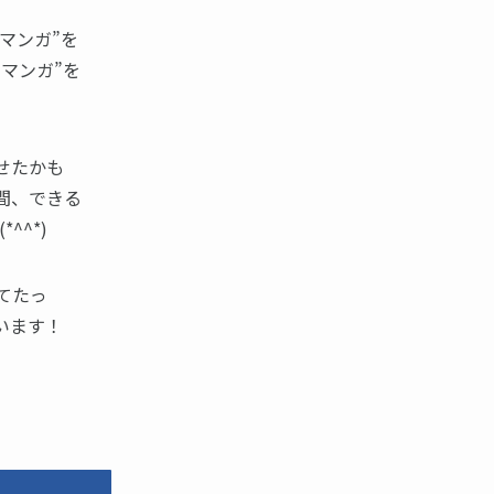
マンガ”を
マンガ”を
せたかも
間、できる
^*)
てたっ
います！