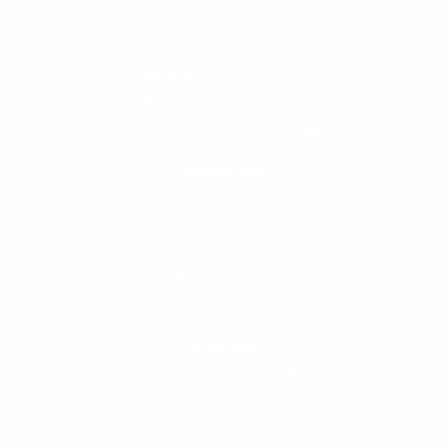
株式会社グラフィッコ
設計プロジェクトチーム
スーパーボギーデザイン室
＜
事務所直通
＞
平日 9:00 ～18:00
0120-89-1343
／
052-789-1343
＜
お問い合わせ
＞
super@bogey.co.jp
＜
所長直通
＞
土日祝他いつでも対応可能です
090-3302-6493
yossan.bogey@docomo.ne.jp