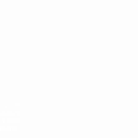
クリニック
名古屋 #デ
ト #開院
 #滋賀県