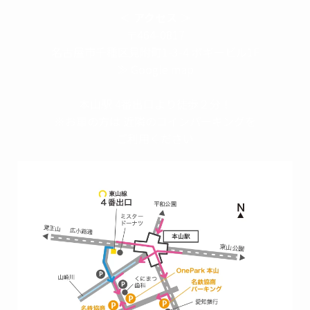
＜
アクセス
＞
〒464-0817
名古屋市千種区見附町1-3-4 ボギービル1F
≫ Google map
本山駅 4番出口より徒歩２分！
※お車の方は 近隣のコインパーキングを
ご利用ください