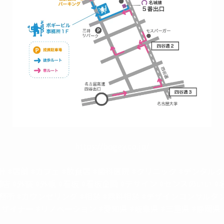
https://bogey.co.jp/
計 #店舗 #カフェ #飲食店 #歯科医院 #クリニック #デンタル
開店 #外装 #外観 #看板 #看板企画 #デザイン #センスのいい #
務所 #カウンセリング #相談 #無料相談 #デザインコンサルタン
ザイナー #リノベーション #愛知県 #岐阜県 #三重県 #静岡県