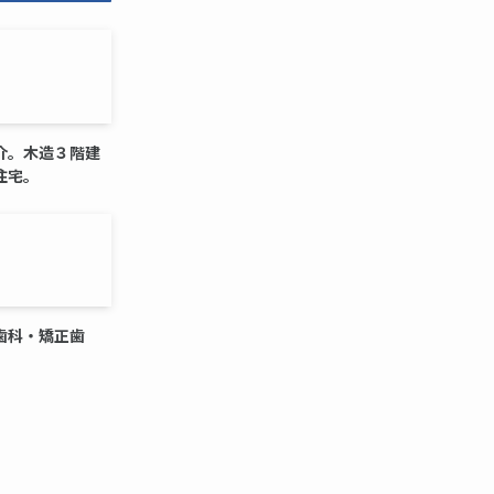
介。木造３階建
住宅。
歯科・矯正歯