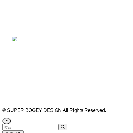
本山駅 4番出口より徒歩２分！
※お車の方は 近隣のコインパーキングを
ご利用ください
https://bogey.co.jp/
#店舗設計 #店舗 #カフェ #飲食店 #歯科医院 #クリ
ニック #デンタルクリニック #開業 #開店 #外装 #
外観 #看板 #看板企画 #デザイン #センスのいい #
名古屋 #デザイン事務所 #カウンセリング #相談 #
無料相談 #デザインコンサルタント #開院 #空間デ
ザイナー #リノベーション #愛知県 #岐阜県 #三重
県 #静岡県 #滋賀県
©
SUPER BOGEY DESIGN All Rights Reserved.