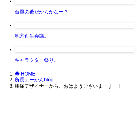
台風の後だからかなー？
地方創生会議。
キャラクター祭り。
HOME
所長よーかんblog
腰痛デザイナーから、おはようございまーす！！
株式会社グラフィッコ
設計プロジェクトチーム
スーパーボギーデザイン室
＜
事務所直通
＞
平日 9:00 ～18:00