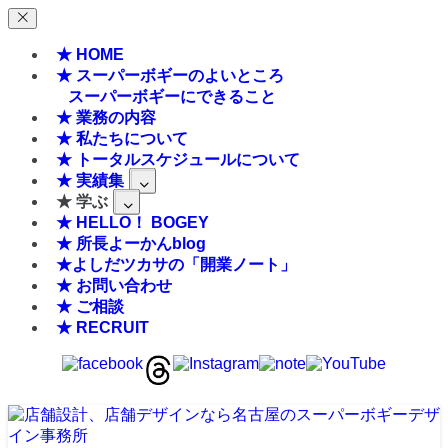
★ HOME
★ スーパーボギーのよいところ
スーパーボギーにできること
★ 業務の内容
★ 私たちについて
★ トータルスケジュールについて
★ 実績集
★ 学ぶ
★ HELLO！ BOGEY
★ 所長よーかんblog
★よしだツカサの「開業ノート」
★ お問い合わせ
★ ご相談
★ RECRUIT