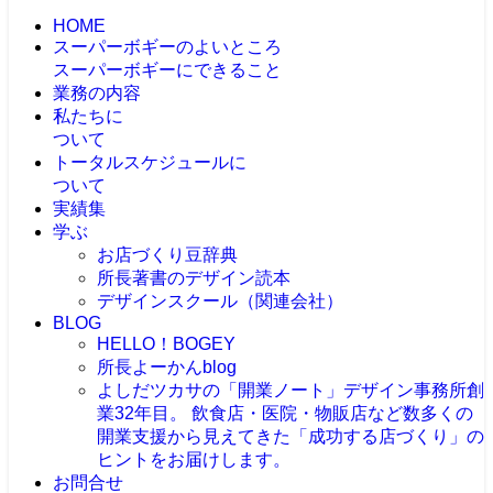
HOME
スーパーボギーのよいところ
スーパーボギーにできること
業務の内容
私たちに
ついて
トータルスケジュールに
ついて
実績集
学ぶ
お店づくり豆辞典
所長著書のデザイン読本
デザインスクール（関連会社）
BLOG
HELLO！BOGEY
所長よーかんblog
よしだツカサの「開業ノート」
デザイン事務所創
業32年目。 飲食店・医院・物販店など数多くの
開業支援から見えてきた「成功する店づくり」の
ヒントをお届けします。
お問合せ