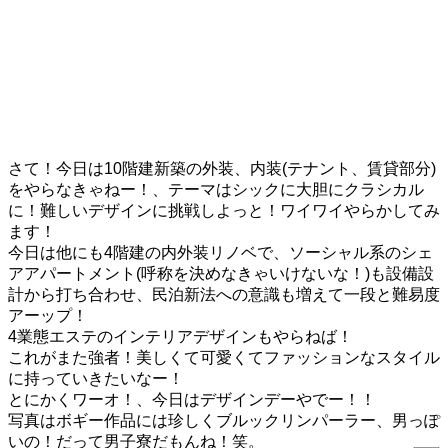
さて！今日は10階建新築の外装、内装(テナント、賃貸部分)
をやらなきゃねー！、テーマはシックに大胆にクラシカル
に！難しいデザインに挑戦しよっと！ワイワイやらかしてみ
ます！
今日は他にも4階建の内外装リノベで、ソーシャル系のシェ
アアパートメント(呼称を決めなきゃいけないな！)も設備設
計から打ち合わせ、民泊新法への意識も増えて一段と難易度
アーップ！
4業態エステのインテリアデザインもやらねば！
これがまた強者！美しくて可愛くてファッションなスタイル
に持っていきたいなー！
とにかくワーオ！、今日はデザインデーやでー！！
写真はボギー作品には珍しくブルックリンパーラー、男っぽ
いの！だって男子寮だもんね！笑。