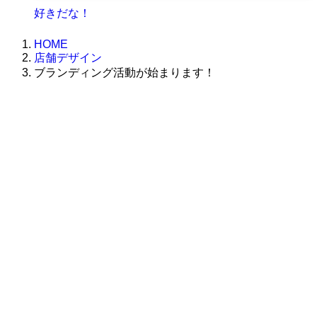
好きだな！
HOME
店舗デザイン
ブランディング活動が始まります！
株式会社グラフィッコ
設計プロジェクトチーム
スーパーボギーデザイン室
＜
事務所直通
＞
平日 9:00 ～18:00
0120-89-1343
／
052-789-1343
＜
お問い合わせ
＞
super@bogey.co.jp