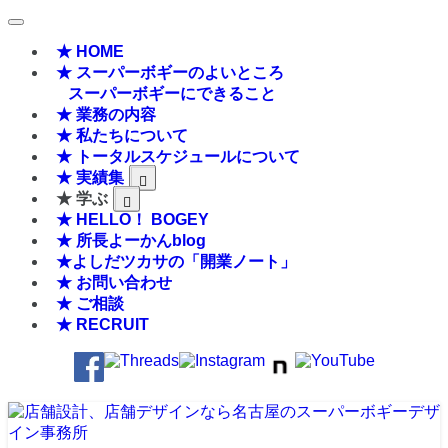
★ HOME
★ スーパーボギーのよいところ
スーパーボギーにできること
★ 業務の内容
★ 私たちについて
★ トータルスケジュールについて
★ 実績集
★ 学ぶ
★ HELLO！ BOGEY
★ 所長よーかんblog
★よしだツカサの「開業ノート」
★ お問い合わせ
★ ご相談
★ RECRUIT