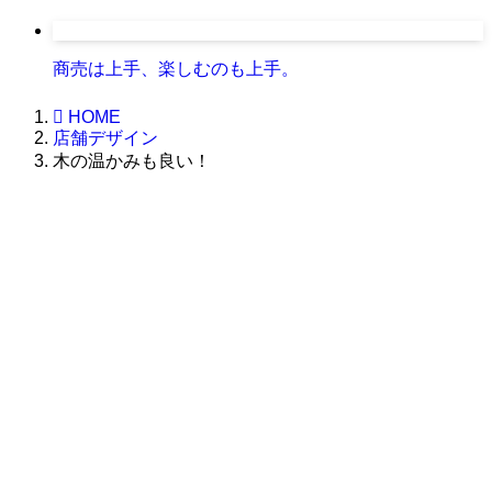
商売は上手、楽しむのも上手。
HOME
店舗デザイン
木の温かみも良い！
株式会社グラフィッコ
設計プロジェクトチーム
スーパーボギーデザイン室
＜
事務所直通
＞
平日 9:00 ～18:00
0120-89-1343
／
052-789-1343
＜
お問い合わせ
＞
super@bogey.co.jp