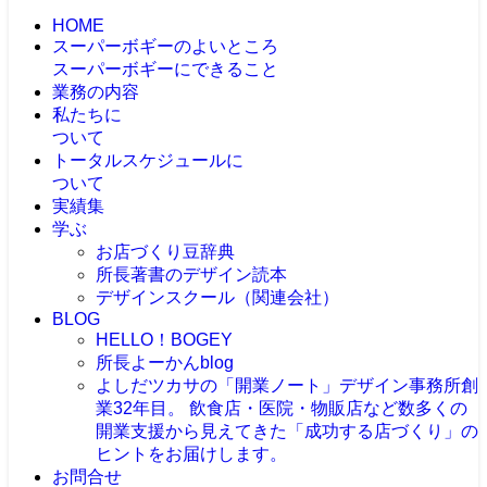
HOME
スーパーボギーのよいところ
スーパーボギーにできること
業務の内容
私たちに
ついて
トータルスケジュールに
ついて
実績集
学ぶ
お店づくり豆辞典
所長著書のデザイン読本
デザインスクール（関連会社）
BLOG
HELLO！BOGEY
所長よーかんblog
よしだツカサの「開業ノート」
デザイン事務所創
業32年目。 飲食店・医院・物販店など数多くの
開業支援から見えてきた「成功する店づくり」の
ヒントをお届けします。
お問合せ