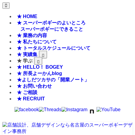
★ HOME
★ スーパーボギーのよいところ
スーパーボギーにできること
★ 業務の内容
★ 私たちについて
★ トータルスケジュールについて
★ 実績集
★ 学ぶ
★ HELLO！ BOGEY
★ 所長よーかんblog
★よしだツカサの「開業ノート」
★ お問い合わせ
★ ご相談
★ RECRUIT