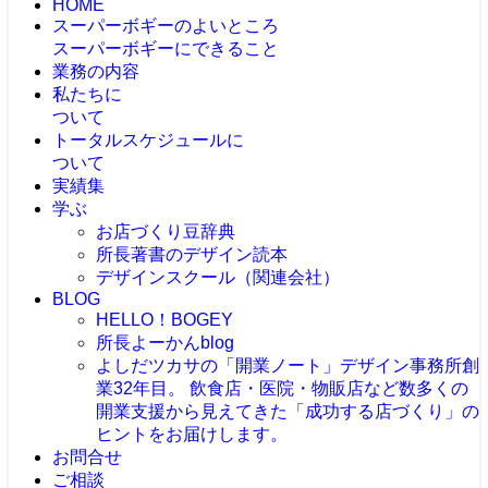
HOME
スーパーボギーのよいところ
スーパーボギーにできること
業務の内容
私たちに
ついて
トータルスケジュールに
ついて
実績集
学ぶ
お店づくり豆辞典
所長著書のデザイン読本
デザインスクール（関連会社）
BLOG
HELLO！BOGEY
所長よーかんblog
よしだツカサの「開業ノート」
デザイン事務所創
業32年目。 飲食店・医院・物販店など数多くの
開業支援から見えてきた「成功する店づくり」の
ヒントをお届けします。
お問合せ
ご相談