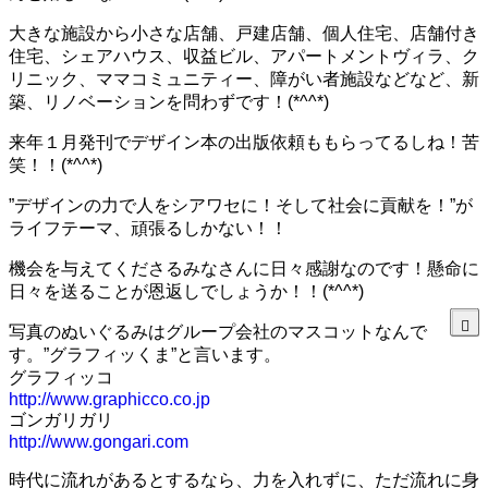
大きな施設から小さな店舗、戸建店舗、個人住宅、店舗付き
住宅、シェアハウス、収益ビル、アパートメントヴィラ、ク
リニック、ママコミュニティー、障がい者施設などなど、新
築、リノベーションを問わずです！(*^^*)
来年１月発刊でデザイン本の出版依頼ももらってるしね！苦
笑！！(*^^*)
”デザインの力で人をシアワセに！そして社会に貢献を！”が
ライフテーマ、頑張るしかない！！
機会を与えてくださるみなさんに日々感謝なのです！懸命に
日々を送ることが恩返しでしょうか！！(*^^*)
写真のぬいぐるみはグループ会社のマスコットなんで
す。”グラフィッくま”と言います。
グラフィッコ
http://www.graphicco.co.jp
ゴンガリガリ
http://www.gongari.com
時代に流れがあるとするなら、力を入れずに、ただ流れに身