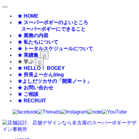
★ HOME
★ スーパーボギーのよいところ
スーパーボギーにできること
★ 業務の内容
★ 私たちについて
★ トータルスケジュールについて
★ 実績集
★ 学ぶ
★ HELLO！ BOGEY
★ 所長よーかんblog
★よしだツカサの「開業ノート」
★ お問い合わせ
★ ご相談
★ RECRUIT