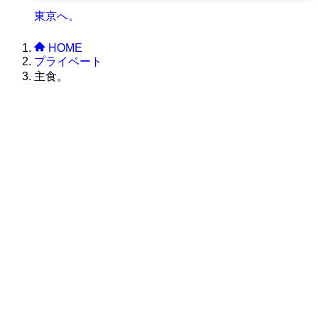
東京へ。
HOME
プライベート
主食。
株式会社グラフィッコ
設計プロジェクトチーム
スーパーボギーデザイン室
＜
事務所直通
＞
平日 9:00 ～18:00
0120-89-1343
／
052-789-1343
＜
お問い合わせ
＞
super@bogey.co.jp