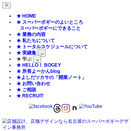
★ HOME
★ スーパーボギーのよいところ
スーパーボギーにできること
★ 業務の内容
★ 私たちについて
★ トータルスケジュールについて
★ 実績集
★ 学ぶ
★ HELLO！ BOGEY
★ 所長よーかんblog
★よしだツカサの「開業ノート」
★ お問い合わせ
★ ご相談
★ RECRUIT