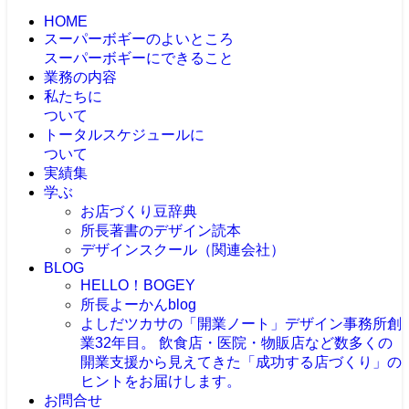
HOME
スーパーボギーのよいところ
スーパーボギーにできること
業務の内容
私たちに
ついて
トータルスケジュールに
ついて
実績集
学ぶ
お店づくり豆辞典
所長著書のデザイン読本
デザインスクール（関連会社）
BLOG
HELLO！BOGEY
所長よーかんblog
よしだツカサの「開業ノート」
デザイン事務所創
業32年目。 飲食店・医院・物販店など数多くの
開業支援から見えてきた「成功する店づくり」の
ヒントをお届けします。
お問合せ