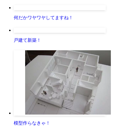
何だかワヤワヤしてますね！
戸建て新築！
模型作らなきゃ！