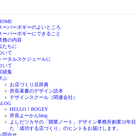
HOME
スーパーボギーのよいところ
スーパーボギーにできること
業務の内容
私たちに
ついて
トータルスケジュールに
ついて
実績集
学ぶ
お店づくり豆辞典
所長著書のデザイン読本
デザインスクール（関連会社）
BLOG
HELLO！BOGEY
所長よーかんblog
よしだツカサの「開業ノート」
デザイン事務所創業32年
た「成功する店づくり」のヒントをお届けします。
お問合せ