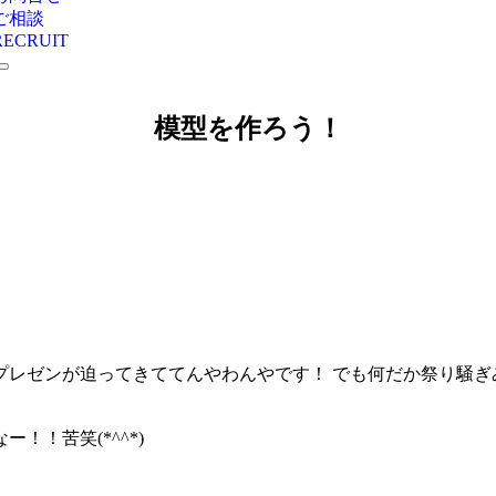
ご相談
RECRUIT
模型を作ろう！
プレゼンが迫ってきててんやわんやです！ でも何だか祭り騒ぎ
！苦笑(*^^*)