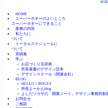
HOME
スーパーボギーのよいところ
スーパーボギーにできること
業務の内容
私たちに
ついて
トータルスケジュールに
ついて
実績集
学ぶ
お店づくり豆辞典
所長著書のデザイン読本
デザインスクール（関連会社）
BLOG
HELLO！BOGEY
所長よーかんblog
よしだツカサの「開業ノート」
デザイン事務所創
お問合せ
ご相談