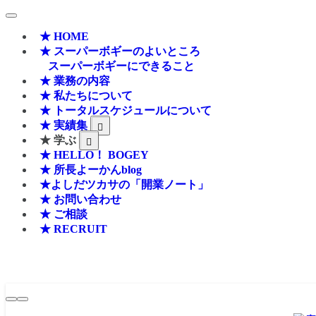
★ HOME
★ スーパーボギーのよいところ
スーパーボギーにできること
★ 業務の内容
★ 私たちについて
★ トータルスケジュールについて
★ 実績集
★ 学ぶ
★ HELLO！ BOGEY
★ 所長よーかんblog
★よしだツカサの「開業ノート」
★ お問い合わせ
★ ご相談
★ RECRUIT