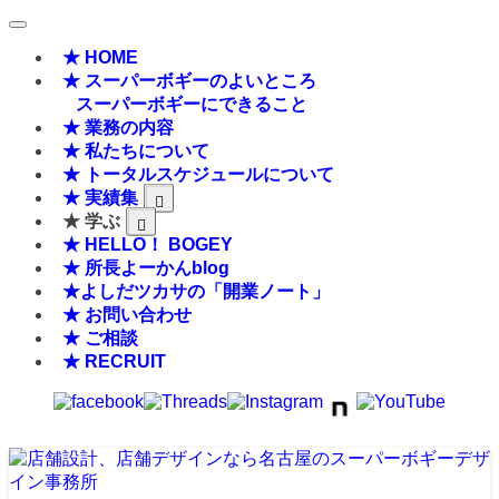
★ HOME
★ スーパーボギーのよいところ
スーパーボギーにできること
★ 業務の内容
★ 私たちについて
★ トータルスケジュールについて
★ 実績集
★ 学ぶ
★ HELLO！ BOGEY
★ 所長よーかんblog
★よしだツカサの「開業ノート」
★ お問い合わせ
★ ご相談
★ RECRUIT