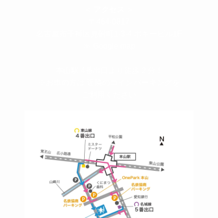
＜
アクセス
＞
〒464-0817
名古屋市千種区見附町1-3-4 ボギービル1F
≫ Google map
本山駅 4番出口より徒歩２分！
※お車の方は 近隣のコインパーキングを
ご利用ください