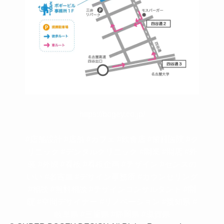
https://bogey.co.jp/
#店舗設計 #店舗 #カフェ #飲食店 #歯科医院 #ク
リニック #デンタルクリニック #開業 #開店 #外
装 #外観 #看板 #看板企画 #デザイン #センスの
いい #名古屋 #デザイン事務所 #カウンセリング
#相談 #無料相談 #デザインコンサルタント #開
院 #空間デザイナー #リノベーション #愛知県 #
岐阜県 #三重県 #静岡県 #滋賀県