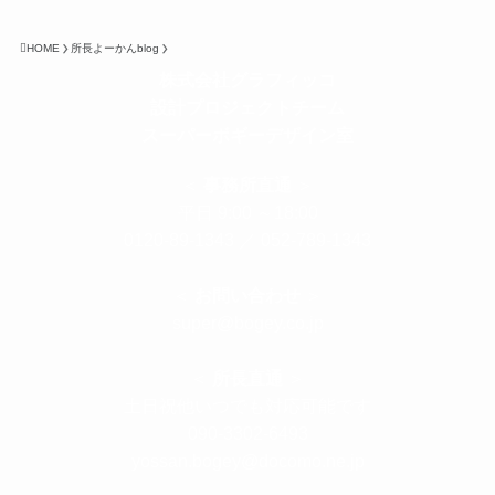
HOME
所長よーかんblog
株式会社グラフィッコ
設計プロジェクトチーム
スーパーボギーデザイン室
＜
事務所直通
＞
平日 9:00 ～18:00
0120-89-1343
／
052-789-1343
＜
お問い合わせ
＞
super@bogey.co.jp
＜
所長直通
＞
土日祝他いつでも対応可能です
090-3302-6493
yossan.bogey@docomo.ne.jp