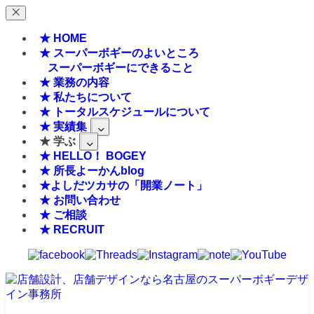
★ HOME
★ スーパーボギーのよいところ
スーパーボギーにできること
★ 業務の内容
★ 私たちについて
★ トータルスケジュールについて
★ 実績集
★ 学ぶ
★ HELLO！ BOGEY
★ 所長よーかんblog
★よしだツカサの「開業ノート」
★ お問い合わせ
★ ご相談
★ RECRUIT