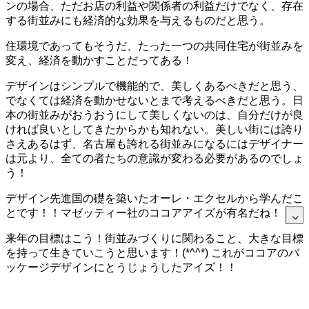
ンの場合、ただお店の利益や関係者の利益だけでなく、存在
する街並みにも経済的な効果を与えるものだと思う。
住環境であってもそうだ、たった一つの共同住宅が街並みを
変え、経済を動かすことだってある！
デザインはシンプルで機能的で、美しくあるべきだと思う、
でなくては経済を動かせないとまで考えるべきだと思う。日
本の街並みがおうおうにして美しくないのは、自分だけが良
ければ良いとしてきたからかも知れない。美しい街には誇り
さえあるはず、名古屋も誇れる街並みになるにはデザイナー
は元より、全ての者たちの意識が変わる必要があるのでしょ
う！
デザイン先進国の礎を築いたオーレ・エクセルから学んだこ
とです！！マゼッティー社のココアアイズが有名だね！
来年の目標はこう！街並みづくりに関わること、大きな目標
を持って生きていこうと思います！(*^^*) これがココアのバ
ッケージデザインにとうじょうしたアイズ！！