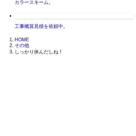
カラースキーム。
工事概算見積を依頼中。
HOME
その他
しっかり休んだしね！
株式会社グラフィッコ
設計プロジェクトチーム
スーパーボギーデザイン室
＜
事務所直通
＞
平日 9:00 ～18:00
0120-89-1343
／
052-789-1343
＜
お問い合わせ
＞