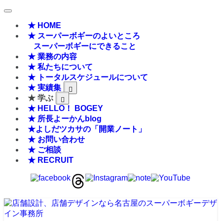
★ HOME
★ スーパーボギーのよいところ
スーパーボギーにできること
★ 業務の内容
★ 私たちについて
★ トータルスケジュールについて
★ 実績集
★ 学ぶ
★ HELLO！ BOGEY
★ 所長よーかんblog
★よしだツカサの「開業ノート」
★ お問い合わせ
★ ご相談
★ RECRUIT