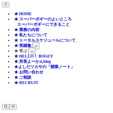
★ HOME
★ スーパーボギーのよいところ
スーパーボギーにできること
★ 業務の内容
★ 私たちについて
★ トータルスケジュールについて
★ 実績集
★ 学ぶ
★ HELLO！ BOGEY
★ 所長よーかんblog
★よしだツカサの「開業ノート」
★ お問い合わせ
★ ご相談
★ RECRUIT