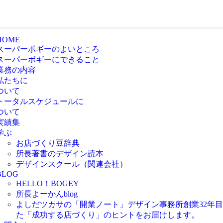
HOME
スーパーボギーのよいところ
スーパーボギーにできること
業務の内容
私たちに
ついて
トータルスケジュールに
ついて
実績集
学ぶ
お店づくり豆辞典
所長著書のデザイン読本
デザインスクール（関連会社）
BLOG
HELLO！BOGEY
所長よーかんblog
よしだツカサの「開業ノート」
デザイン事務所創業32年
た「成功する店づくり」のヒントをお届けします。