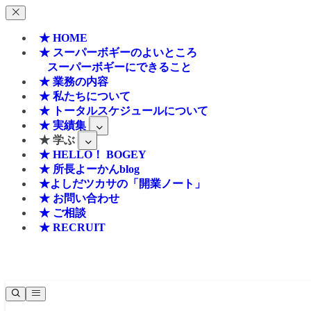
★ HOME
★ スーパーボギーのよいところ
スーパーボギーにできること
★ 業務の内容
★ 私たちについて
★ トータルスケジュールについて
★ 実績集
★ 学ぶ
★ HELLO！ BOGEY
★ 所長よーかんblog
★よしだツカサの「開業ノート」
★ お問い合わせ
★ ご相談
★ RECRUIT