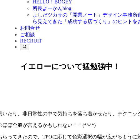
HELLO！BOGEY
所長よーかんblog
よしだツカサの「開業ノート」
デザイン事務所
ら見えてきた「成功する店づくり」のヒントを
お問合せ
ご相談
RECRUIT
イエローについて猛勉強中！
惹いたり、非日常性の中で気持ちを落ち着かせたり、テクニッ
ぼ全般が言えるかもしれない！！(*^^*)
もらってきたので、TPOに応じて色彩選択の幅が広がるように