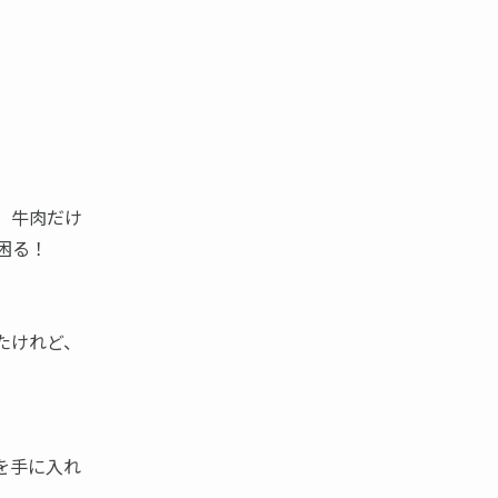
、牛肉だけ
困る！
たけれど、
を手に入れ