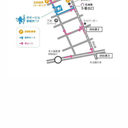
https://bogey.co.jp/
計 #店舗 #カフェ #飲食店 #歯科医院 #クリニック #デンタル
開店 #外装 #外観 #看板 #看板企画 #デザイン #センスのいい #
務所 #カウンセリング #相談 #無料相談 #デザインコンサルタン
ザイナー #リノベーション #愛知県 #岐阜県 #三重県 #静岡県