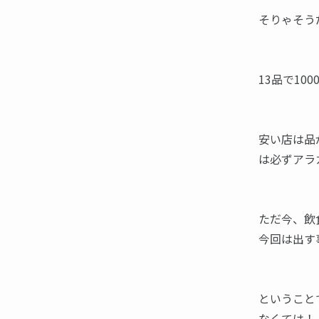
そりゃそう
13品で10
安い店は品
は必ずアラ
ただ今、飲
今回は出す
ということ
なくては！