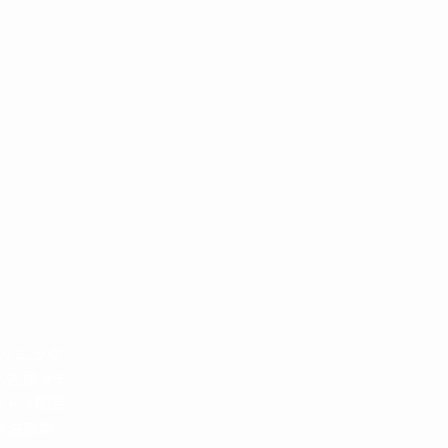
クリニック
名古屋 #デ
ト #開院
 #滋賀県