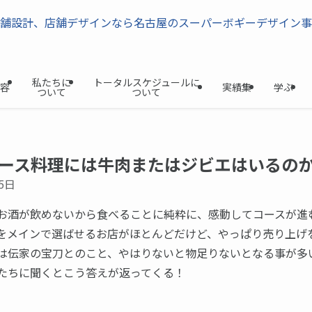
私たちに
トータルスケジュールに
容
実績集
学ぶ
ついて
ついて
ース料理には牛肉またはジビエはいるの
5日
お酒が飲めないから食べることに純粋に、感動してコースが進
をメインで選ばせるお店がほとんどだけど、やっぱり売り上げ
は伝家の宝刀とのこと、やはりないと物足りないとなる事が多
たちに聞くとこう答えが返ってくる！