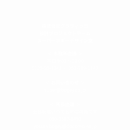
株式会社グラフィッコ
設計プロジェクトチーム
スーパーボギーデザイン室
＜
事務所直通
＞
平日 9:00 ～18:00
0120-89-1343
／
052-789-1343
＜
お問い合わせ
＞
super@bogey.co.jp
＜
所長直通
＞
土日祝他いつでも対応可能です
090-3302-6493
yossan.bogey@docomo.ne.jp