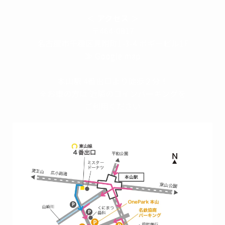
＜
アクセス
＞
〒464-0817
名古屋市千種区見附町1-3-4 ボギービル1F
≫ Google map
本山駅 4番出口より徒歩２分！
※お車の方は 近隣のコインパーキングを
ご利用ください