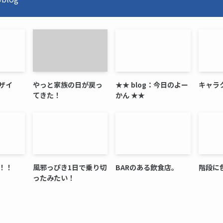
デザイ
やっと家族の日が戻っ
★★ blog：今日のよー
キャラ
てきた！
かん ★★
！！
風邪っぴき1日で乗り切
BARのある飲食店。
階段に
ったみたい！