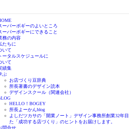
HOME
スーパーボギーのよいところ
スーパーボギーにできること
業務の内容
私たちに
ついて
トータルスケジュールに
ついて
実績集
学ぶ
お店づくり豆辞典
所長著書のデザイン読本
デザインスクール（関連会社）
BLOG
HELLO！BOGEY
所長よーかんblog
よしだツカサの「開業ノート」
デザイン事務所創業32年
た「成功する店づくり」のヒントをお届けします。
お問合せ