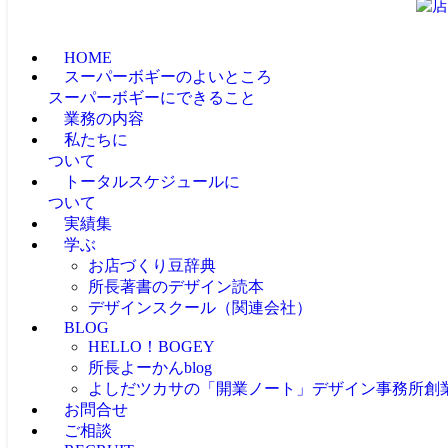
HOME
スーパーボギーのよいところ
スーパーボギーにできること
業務の内容
私たちに
ついて
トータルスケジュールに
ついて
実績集
学ぶ
お店づくり豆辞典
所長著書のデザイン読本
デザインスクール（関連会社）
BLOG
HELLO！BOGEY
所長よーかんblog
よしだツカサの「開業ノート」
デザイン事務所創
お問合せ
ご相談