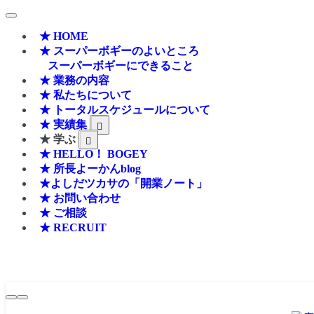
★ HOME
★ スーパーボギーのよいところ
スーパーボギーにできること
★ 業務の内容
★ 私たちについて
★ トータルスケジュールについて
★ 実績集
★ 学ぶ
★ HELLO！ BOGEY
★ 所長よーかんblog
★よしだツカサの「開業ノート」
★ お問い合わせ
★ ご相談
★ RECRUIT