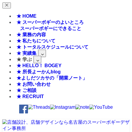
★ HOME
★ スーパーボギーのよいところ
スーパーボギーにできること
★ 業務の内容
★ 私たちについて
★ トータルスケジュールについて
★ 実績集
★ 学ぶ
★ HELLO！ BOGEY
★ 所長よーかんblog
★よしだツカサの「開業ノート」
★ お問い合わせ
★ ご相談
★ RECRUIT