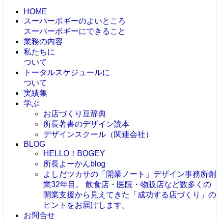
HOME
スーパーボギーのよいところ
スーパーボギーにできること
業務の内容
私たちに
ついて
トータルスケジュールに
ついて
実績集
学ぶ
お店づくり豆辞典
所長著書のデザイン読本
デザインスクール（関連会社）
BLOG
HELLO！BOGEY
所長よーかんblog
よしだツカサの「開業ノート」
デザイン事務所創
業32年目。 飲食店・医院・物販店など数多くの
開業支援から見えてきた「成功する店づくり」の
ヒントをお届けします。
お問合せ