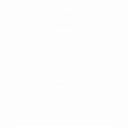
＜
お問い合わせ
＞
super@bogey.co.jp
＜
所長直通
＞
土日祝他いつでも対応可能です
090-3302-6493
yossan.bogey@docomo.ne.jp
＜
アクセス
＞
〒464-0817
名古屋市千種区見附町1-3-4 ボギービル1F
≫ Google map
本山駅 4番出口より徒歩２分！
※お車の方は 近隣のコインパーキングを
ご利用ください