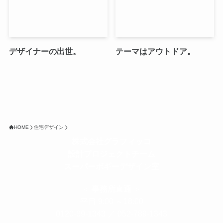
デザイナーの出世。
テーマはアウトドア。
HOME
住宅デザイン
株式会社グラフィッコ
設計プロジェクトチーム
スーパーボギーデザイン室
＜
事務所直通
＞
平日 9:00 ～18:00
0120-89-1343
／
052-789-1343